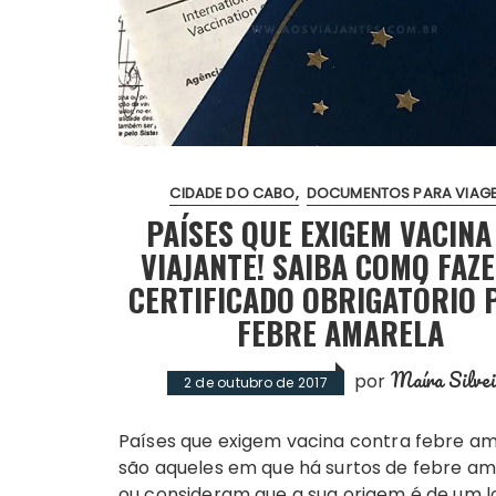
CIDADE DO CABO
DOCUMENTOS PARA VIAG
PAÍSES QUE EXIGEM VACINA
VIAJANTE! SAIBA COMO FAZ
CERTIFICADO OBRIGATÓRIO 
FEBRE AMARELA
Maíra Silvei
por
2 de outubro de 2017
Países que exigem vacina contra febre amarela
são aqueles em que há surtos de febre am
ou consideram que a sua origem é de um l