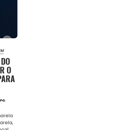
EM
 DO
ER O
PARA
ra
arela,
ocal