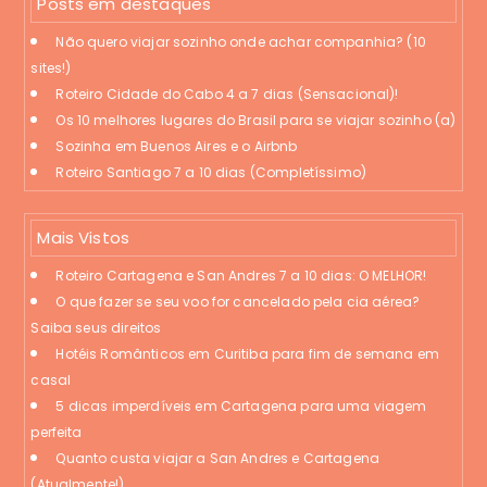
Posts em destaques
Não quero viajar sozinho onde achar companhia? (10
sites!)
Roteiro Cidade do Cabo 4 a 7 dias (Sensacional)!
Os 10 melhores lugares do Brasil para se viajar sozinho (a)
Sozinha em Buenos Aires e o Airbnb
Roteiro Santiago 7 a 10 dias (Completíssimo)
Mais Vistos
Roteiro Cartagena e San Andres 7 a 10 dias: O MELHOR!
O que fazer se seu voo for cancelado pela cia aérea?
Saiba seus direitos
Hotéis Românticos em Curitiba para fim de semana em
casal
5 dicas imperdíveis em Cartagena para uma viagem
perfeita
Quanto custa viajar a San Andres e Cartagena
(Atualmente!)