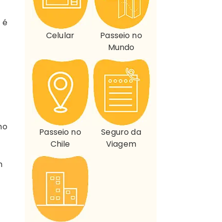
 é
Celular
Passeio no
Mundo
no
Passeio no
Seguro da
Chile
Viagem
m