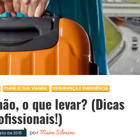
PLANEJE SUA VIAGEM
SEGURANÇA E EMERGÊNCIA
o, o que levar? (Dicas
ofissionais!)
Maíra Silveira
por
sto de 2015