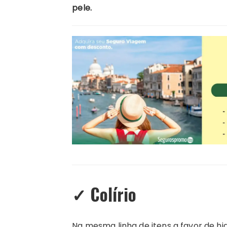
pele.
✓
Colírio
Na mesma linha de itens a favor de h