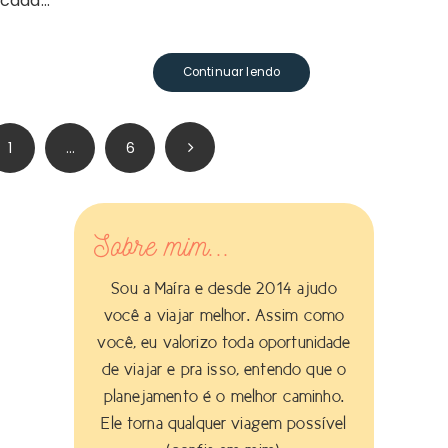
cada…
Continuar lendo
aginação
1
…
6
e
osts
Sobre mim...
Sou a Maíra e desde 2014 ajudo
você a viajar melhor. Assim como
você, eu valorizo toda oportunidade
de viajar e pra isso, entendo que o
planejamento é o melhor caminho.
Ele torna qualquer viagem possível