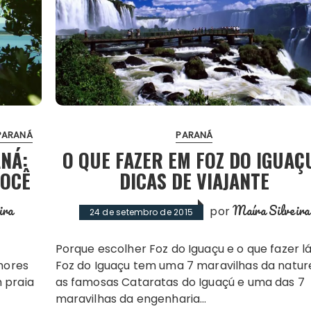
PARANÁ
PARANÁ
NÁ:
O QUE FAZER EM FOZ DO IGUAÇ
VOCÊ
DICAS DE VIAJANTE
ira
Maíra Silveira
por
24 de setembro de 2015
Porque escolher Foz do Iguaçu e o que fazer lá?
lhores
Foz do Iguaçu tem uma 7 maravilhas da natur
 praia
as famosas Cataratas do Iguaçú e uma das 7
maravilhas da engenharia…