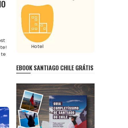
NO
Hotel
te!
 te
EBOOK SANTIAGO CHILE GRÁTIS