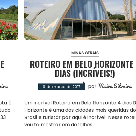
MINAS GERAIS
DE
ROTEIRO EM BELO HORIZONTE
DIAS (INCRÍVEIS!)
eira
Maíra Silveira
por
9 de março de 2017
Um incrível Roteiro em Belo Horizonte 4 dias Belo
 tudo
Horizonte é uma das cidades mais queridas d
 33
Brasil e turistar por aqui é incrível! Nesse rote
vou te mostrar em detalhes…