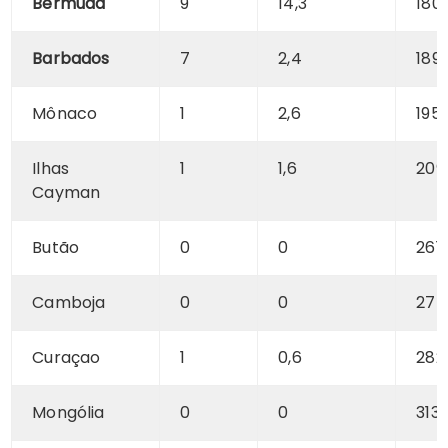
Bermuda
9
14,3
180
Barbados
7
2,4
189
Mônaco
1
2,6
195
Ilhas
1
1,6
209
Cayman
Butão
0
0
261
Camboja
0
0
275
Curaçao
1
0,6
282
Mongólia
0
0
313