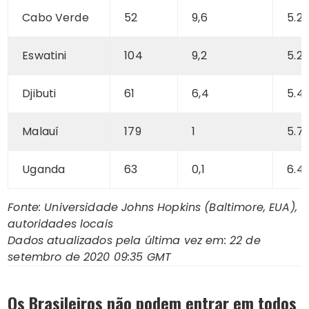
Cabo Verde
52
9,6
5.28
Eswatini
104
9,2
5.2
Djibuti
61
6,4
5.4
Malauí
179
1
5.7
Uganda
63
0,1
6.4
Fonte: Universidade Johns Hopkins (Baltimore, EUA),
autoridades locais
Dados atualizados pela última vez em: 22 de
setembro de 2020 09:35 GMT
Os Brasileiros não podem entrar em todos