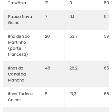
Tanzânia
21
0
509
Papua Nova
7
0,1
517
Guiné
Ilha de São
20
53,7
591
Martinho
(parte
francesa)
Ilhas do
48
28,2
652
Canal da
Mancha
Ilhas Turks e
5
13,3
668
Caicos