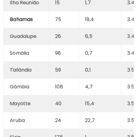
Ilha Reunião
15
1,7
3.41
Bahamas
75
19,4
3.41
Guadalupe
26
6,5
3.4
Somália
98
0,7
3.4
Tailândia
59
0,1
3.51
Gâmbia
108
4,7
3.5
Mayotte
40
15,4
3.54
Aruba
24
22,7
3.5