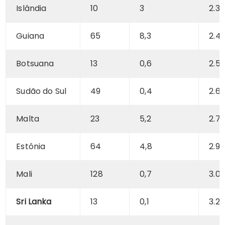
Islândia
10
3
2.3
Guiana
65
8,3
2.4
Botsuana
13
0,6
2.5
Sudão do Sul
49
0,4
2.6
Malta
23
5,2
2.7
Estônia
64
4,8
2.9
Mali
128
0,7
3.0
Sri Lanka
13
0,1
3.2