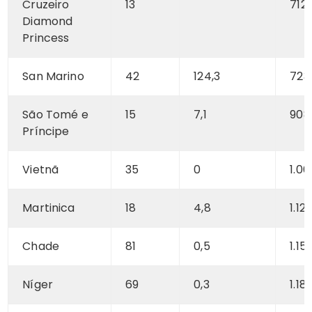
Cruzeiro
13
712
Diamond
Princess
San Marino
42
124,3
723
São Tomé e
15
7,1
908
Príncipe
Vietnã
35
0
1.06
Martinica
18
4,8
1.122
Chade
81
0,5
1.15
Níger
69
0,3
1.18