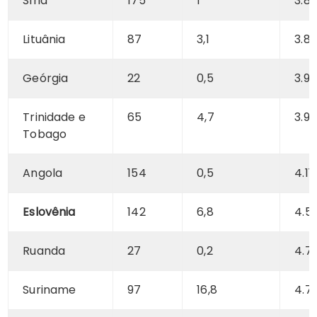
Síria
175
1
3.8
Lituânia
87
3,1
3.8
Geórgia
22
0,5
3.91
Trinidade e
65
4,7
3.9
Tobago
Angola
154
0,5
4.11
Eslovênia
142
6,8
4.5
Ruanda
27
0,2
4.7
Suriname
97
16,8
4.7