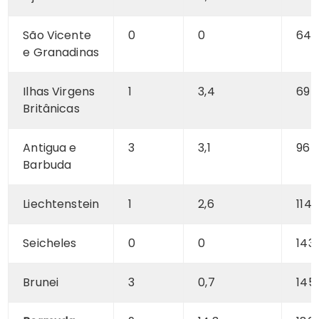
São Vicente
0
0
64
e Granadinas
Ilhas Virgens
1
3,4
69
Britânicas
Antigua e
3
3,1
96
Barbuda
Liechtenstein
1
2,6
114
Seicheles
0
0
143
Brunei
3
0,7
145