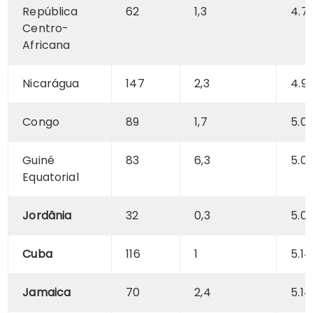
República
62
1,3
4.7
Centro-
Africana
Nicarágua
147
2,3
4.96
Congo
89
1,7
5.0
Guiné
83
6,3
5.0
Equatorial
Jordânia
32
0,3
5.0
Cuba
116
1
5.14
Jamaica
70
2,4
5.14