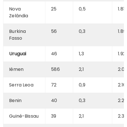
Nova
25
0,5
1.81
Zelândia
Burkina
56
0,3
1.89
Fasso
Uruguai
46
1,3
1.92
Iêmen
586
2,1
2.0
Serra Leoa
72
0,9
2.16
Benin
40
0,3
2.2
Guiné-Bissau
39
2,1
2.3