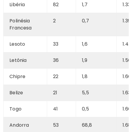
Libéria
82
1,7
1.33
Polinésia
2
0,7
1.39
Francesa
Lesoto
33
1,6
1.4
Letônia
36
1,9
1.56
Chipre
22
1,8
1.60
Belize
21
5,5
1.63
Togo
41
0,5
1.66
Andorra
53
68,8
1.68