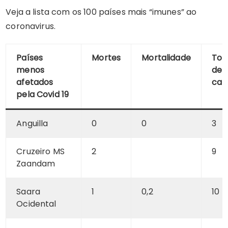
Veja a lista com os 100 países mais “imunes” ao
coronavirus.
Países
Mortes
Mortalidade
Tot
menos
de
afetados
cas
pela Covid 19
Anguilla
0
0
3
Cruzeiro MS
2
9
Zaandam
Saara
1
0,2
10
Ocidental