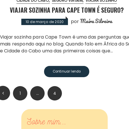
CIDADE DO CABO
SEGURO VIAGEM
VIAJAR SOZINHO
VIAJAR SOZINHA PARA CAPE TOWN É SEGURO?
Maíra Silveira
por
10 de março de 2020
Viajar sozinha para Cape Town é uma das perguntas que
mais respondo aqui no blog. Quando falo em África do S
e Cidade do Cabo uma das primeiras coisas que…
Continuar lendo
aginação
1
…
4
e
osts
Sobre mim...